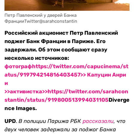
Петр Павленский у дверей Банка 
ФранцииTwitter@sarahconstantin
Российский акционист Петр Павленский
поджег Банк Франции в Париже. Его
задержали. Об этом сообщают сразу
несколько источников:
фотограф
https://twitter.com/capucinema/st
atus/919794214816403457>> Капуцин Анри
и
>>активистка>>https://twitter.com/sarahcon
stantin/status/919800513994031105
Diverge
nce Images.
UPD
.
В полиции Парижа РБК
рассказали
, что
двух человек задержали за поджог Банка