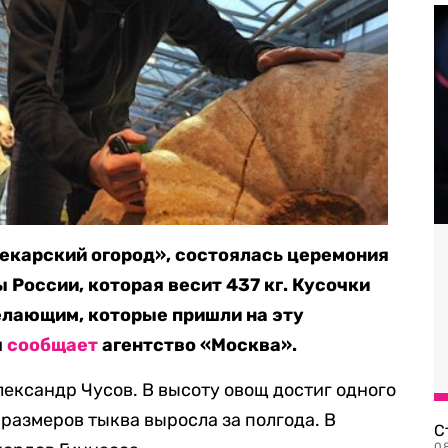
екарский огород», состоялась церемония
России, которая весит 437 кг. Кусочки
елающим, которые пришли на эту
я
сообщает
агентство «Москва».
лександр Чусов. В высоту овощ достиг одного
их размеров тыква выросла за полгода. В
С
08