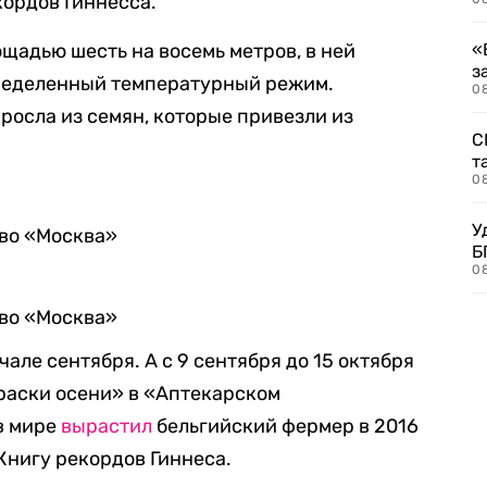
кордов Гиннесса.
щадью шесть на восемь метров, в ней
«
з
ределенный температурный режим.
08
росла из семян, которые привезли из
С
т
0
У
тво «Москва»
Б
0
тво «Москва»
чале сентября. А с 9 сентября до 15 октября
раски осени» в «Аптекарском
в мире
вырастил
бельгийский фермер в 2016
 Книгу рекордов Гиннеса.