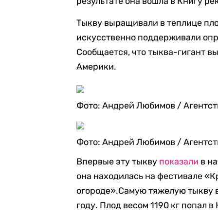
результате она вошла в Книгу ре
Тыкву выращивали в теплице пло
искусственно поддерживали оп
Сообщается, что тыква-гигант вы
Америки.
Фото: Андрей Любимов / Агентс
Фото: Андрей Любимов / Агентс
Впервые эту тыкву
показали
в на
она находилась на фестивале «К
огороде».Самую тяжелую тыкву 
году. Плод весом 1190 кг попал в