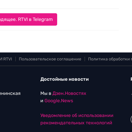
дящее. RTVI в Telegram
И RTVI
|
Пользовательское соглашение
|
Политика обработки
Достойные новости
Ленинская
Мы в
Дзен.Новостях
и
Google.News
Уведомление об использовании
рекомендательных технологий