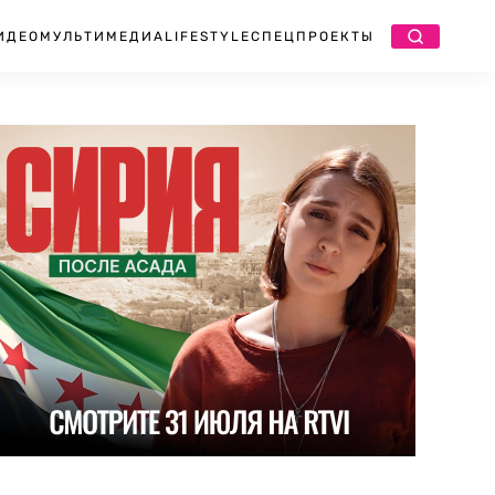
ИДЕО
МУЛЬТИМЕДИА
LIFESTYLE
СПЕЦПРОЕКТЫ