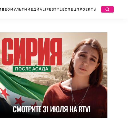
ИДЕО
МУЛЬТИМЕДИА
LIFESTYLE
СПЕЦПРОЕКТЫ