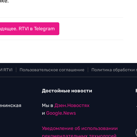
рке.
дящее. RTVI в Telegram
И RTVI
|
Пользовательское соглашение
|
Политика обработки
Достойные новости
Ленинская
Мы в
Дзен.Новостях
и
Google.News
Уведомление об использовании
рекомендательных технологий