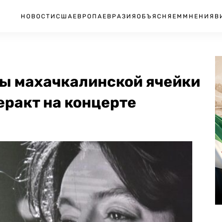
НОВОСТИ
США
ЕВРОПА
ЕВРАЗИЯ
ОБЪЯСНЯЕМ
МНЕНИЯ
В
ы махачкалинской ячейки
еракт на концерте