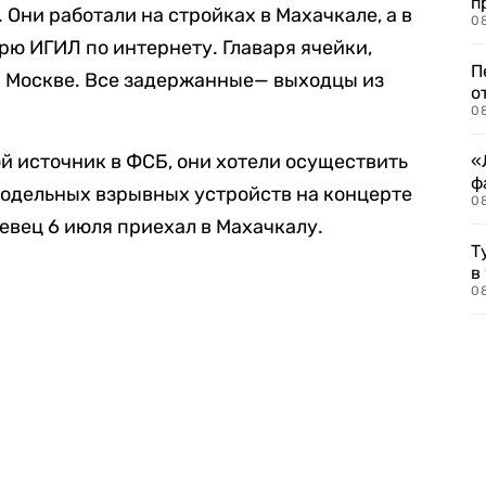
п
 Они работали на стройках в Махачкале, а в
08
рю ИГИЛ по интернету. Главаря ячейки,
П
в Москве. Все задержанные— выходцы из
о
08
ой источник в ФСБ, они хотели осуществить
«
ф
модельных взрывных устройств на концерте
0
евец 6 июля приехал в Махачкалу.
Т
в
08