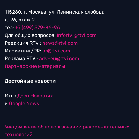
115280, г. Москва, ул. Ленинская слобода,
д. 26, этаж 2
тел:
+7 (499) 579-86-96
Для общих вопросов:
Infortvi@rtvi.com
Редакция RTVI:
news@rtvi.com
Маркетинг/PR:
pr@rtvi.com
Реклама RTVI:
adv-eu@rtvi.com
Партнерские материалы
Достойные новости
Мы в
Дзен.Новостях
и
Google.News
Уведомление об использовании рекомендательных
технологий