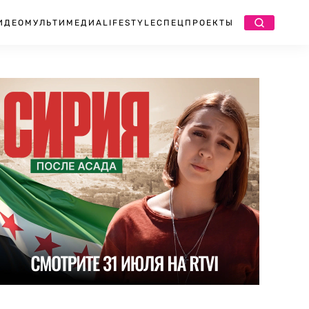
ИДЕО
МУЛЬТИМЕДИА
LIFESTYLE
СПЕЦПРОЕКТЫ