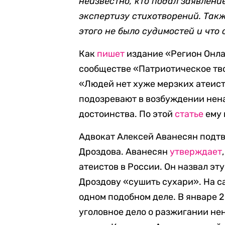
неизвестно, кто подал заявление
экспертизу стихотворений. Такж
этого не было судимостей и что
Как
пишет
издание «Регион Онла
сообществе «Патриотическое тво
«Людей нет хуже мерзких атеист
подозревают в возбуждении нен
достоинства. По этой
статье
ему 
Адвокат Алексей Аванесян подтв
Дроздова. Аванесян
утверждает
атеистов в России. Он назвал э
Дроздову «сушить сухари». На са
одном подобном деле. В январе 
уголовное дело о разжигании не