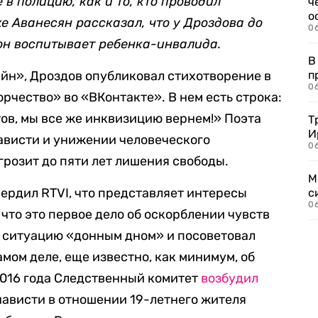
 в полицию, как и то, кто проводил
ч
о
е Аванесян рассказал, что у Дроздова до
0
 он воспитывает ребенка-инвалида.
В
йн», Дроздов опубликовал стихотворение в
п
0
рчество» во «ВКонтакте». В нем есть строка:
ов, мы все же инквизицию вернем!» Поэта
Т
И
ависти и унижении человеческого
06
грозит до пяти лет лишения свободы.
М
ердил RTVI, что представляет интересы
с
0
, что это первое дело об оскорблении чувств
ту ситуацию «донным дном» и посоветовал
мом деле, еще известно, как минимум, об
2016 года Следственный комитет
возбудил
нависти в отношении 19-летнего жителя