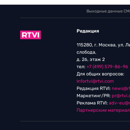
Выходные данные СМ
Редакция
115280, г. Москва, ул. 
слобода,
д. 26, этаж 2
тел:
+7 (499) 579-86-96
Для общих вопросов:
Infortvi@rtvi.com
Редакция RTVI:
news@rt
Маркетинг/PR:
pr@rtvi
Реклама RTVI:
adv-eu@r
Партнерские материа