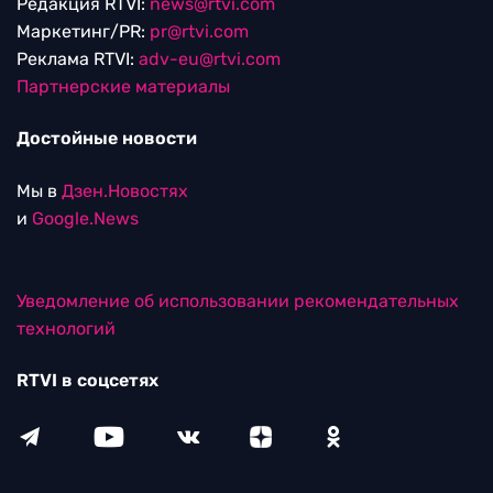
Редакция RTVI:
news@rtvi.com
Маркетинг/PR:
pr@rtvi.com
Реклама RTVI:
adv-eu@rtvi.com
Партнерские материалы
Достойные новости
Мы в
Дзен.Новостях
и
Google.News
Уведомление об использовании рекомендательных
технологий
RTVI в соцсетях