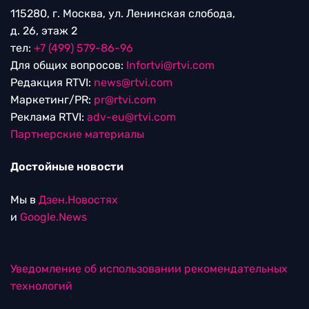
115280, г. Москва, ул. Ленинская слобода,
д. 26, этаж 2
тел:
+7 (499) 579-86-96
Для общих вопросов:
Infortvi@rtvi.com
Редакция RTVI:
news@rtvi.com
Маркетинг/PR:
pr@rtvi.com
Реклама RTVI:
adv-eu@rtvi.com
Партнерские материалы
Достойные новости
Мы в
Дзен.Новостях
и
Google.News
Уведомление об использовании рекомендательных
технологий