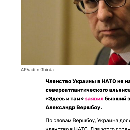
APVadim Ghirda
Членство Украины в НАТО не н
североатлантического альянса
«Здесь и там»
заявил
бывший з
Александр Вершбоу.
По словам Вершбоу, Украина дол
членство в НАТО. Для этого стр