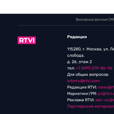
Выходные данные СМ
Редакция
115280, г. Москва, ул. 
слобода,
д. 26, этаж 2
тел:
+7 (499) 579-86-96
Для общих вопросов:
Infortvi@rtvi.com
Редакция RTVI:
news@rt
Маркетинг/PR:
pr@rtvi
Реклама RTVI:
adv-eu@r
Партнерские материа