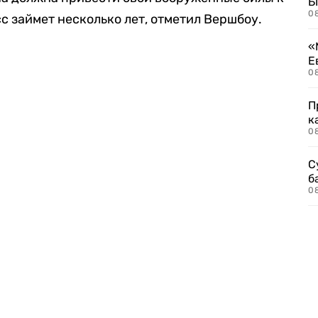
Б
0
с займет несколько лет, отметил Вершбоу.
«
Е
0
П
к
0
С
б
0