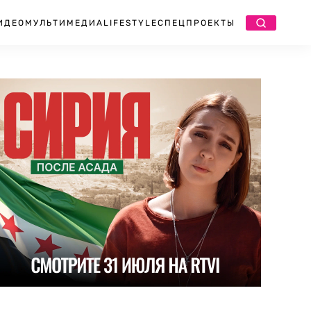
ИДЕО
МУЛЬТИМЕДИА
LIFESTYLE
СПЕЦПРОЕКТЫ