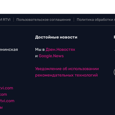
И RTVI
|
Пользовательское соглашение
|
Политика обработки
Достойные новости
Ленинская
Мы в
Дзен.Новостях
и
Google.News
Уведомление об использовании
рекомендательных технологий
vi.com
.com
tvi.com
лы