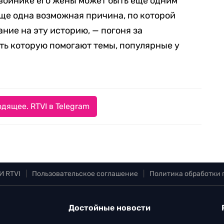
войнике его жены может быть еще одним
ще одна возможная причина, по которой
ние на эту историю, — погоня за
ть которую помогают темы, популярные у
дящее. RTVI в Telegram
И RTVI
|
Пользовательское соглашение
|
Политика обработки
Достойные новости