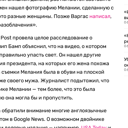
есмен нашел фотографию Мелании, сделанную с
«
о это разные женщины. Позже Варгас
написал
,
в
06
разоблачения».
«
 Post провела целое расследование о
р
 Бамп объяснил, что на видео, о котором
06
правильно упасть свет. Он нашел другие
У
ия президента, на которых его жена похожа
о
06
нь съемки Мелания была в обуви на плоской
иже своего мужа. Журналист подытожил, что
ке Мелании — тем более, что это была
ю она могла бы и пропустить.
а обратили внимание многие англоязычные
том в Google News. О возможном двойнике
о и деловые издания — например,
USA Today
и