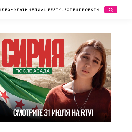
ИДЕО
МУЛЬТИМЕДИА
LIFESTYLE
СПЕЦПРОЕКТЫ