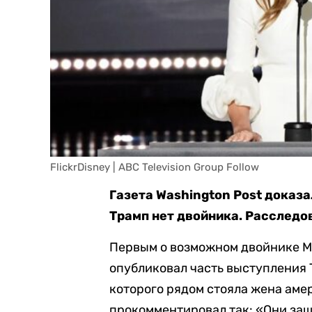
FlickrDisney | ABC Television Group Follow
Газета Washington Post доказ
Трамп нет двойника. Расслед
Первым о возможном двойнике М
опубликовал часть выступления 
которого рядом стояла жена аме
прокомментировал так: «Они заш