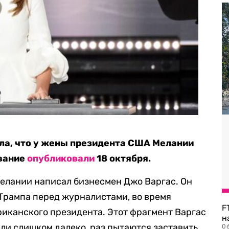
ала, что у жены президента США Мелании
ование
опубликовали
18 октября.
елании написал бизнесмен Джо Варгас. Он
Трампа перед журналистами, во время
F
риканского президента. Этот фрагмент Варгас
н
ли слишком далеко, раз пытаются заставить
06