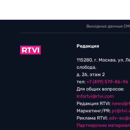
Выходные данные СМ
Редакция
115280, г. Москва, ул. 
слобода,
д. 26, этаж 2
тел:
+7 (499) 579-86-96
Для общих вопросов:
Infortvi@rtvi.com
Редакция RTVI:
news@rt
Маркетинг/PR:
pr@rtvi
Реклама RTVI:
adv-eu@r
Партнерские материа