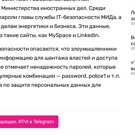
 Министерства иностранных дел. Среди
Л
 пароли главы службы IT-безопасности МИДа, а
з
0
 делам энергетики и бизнеса. Эти данные,
 такие сайты, как MySpace и LinkedIn.
В
с
зопасности опасаются, что злоумышленники
0
 информацию для шантажа властей и доступа
«
е отмечает ненадежность паролей, которые
в
0
ярные комбинации — password, police1 и т.п.
а по защите персональных данных для
дящее. RTVI в Telegram