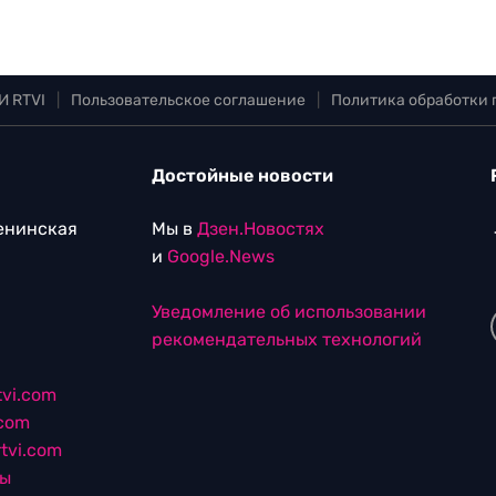
И RTVI
|
Пользовательское соглашение
|
Политика обработки
Достойные новости
Ленинская
Мы в
Дзен.Новостях
и
Google.News
Уведомление об использовании
рекомендательных технологий
vi.com
.com
tvi.com
лы