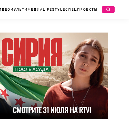
ИДЕО
МУЛЬТИМЕДИА
LIFESTYLE
СПЕЦПРОЕКТЫ