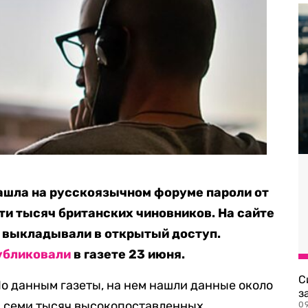
нашла на русскоязычном форуме пароли от
ти тысяч британских чиновников. На сайте
м выкладывали в открытый доступ.
убликовали
в газете 23 июня.
С
По данным газеты, на нем нашли данные около
з
, семи тысяч высокопоставленных
0