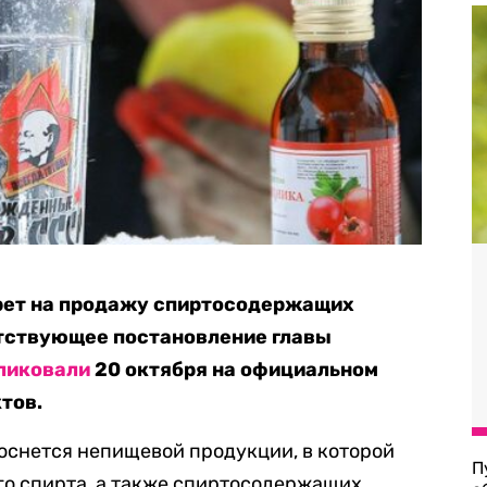
рет на продажу спиртосодержащих
етствующее постановление главы
ликовали
20 октября на официальном
тов.
оснется непищевой продукции, в которой
П
го спирта, а также спиртосодержащих