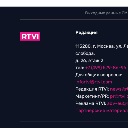
Выходные данные СМ
Редакция
115280, г. Москва, ул. 
слобода,
д. 26, этаж 2
тел:
+7 (499) 579-86-96
Для общих вопросов:
Infortvi@rtvi.com
Редакция RTVI:
news@rt
Маркетинг/PR:
pr@rtvi
Реклама RTVI:
adv-eu@r
Партнерские материа