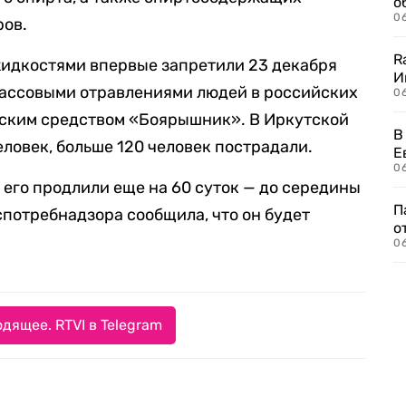
о
06
ров.
R
идкостями впервые запретили 23 декабря
И
 массовыми отравлениями людей в российских
0
ским средством «Боярышник». В Иркутской
В
еловек, больше 120 человек пострадали.
Е
06
е его продлили еще на 60 суток — до середины
П
оспотребнадзора сообщила, что он будет
о
06
дящее. RTVI в Telegram