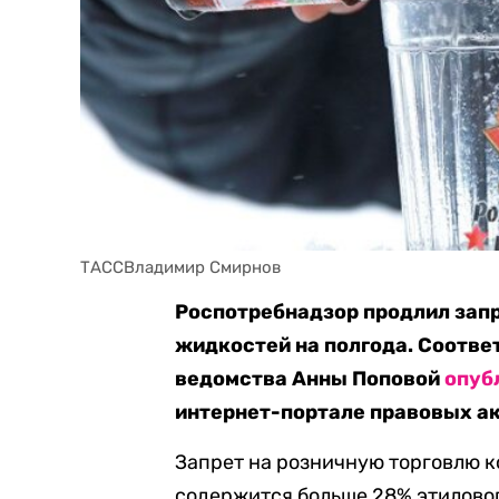
ТАССВладимир Смирнов
Роспотребнадзор продлил зап
жидкостей на полгода. Соотв
ведомства Анны Поповой
опуб
интернет-портале правовых ак
Запрет на розничную торговлю к
содержится больше 28% этилово