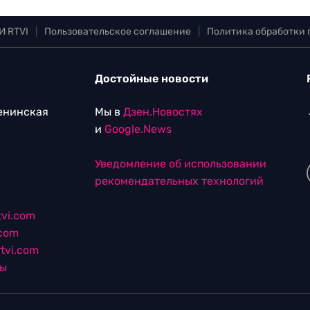
И RTVI
|
Пользовательское соглашение
|
Политика обработки
Достойные новости
Ленинская
Мы в
Дзен.Новостях
и
Google.News
Уведомление об использовании
рекомендательных технологий
vi.com
.com
tvi.com
лы