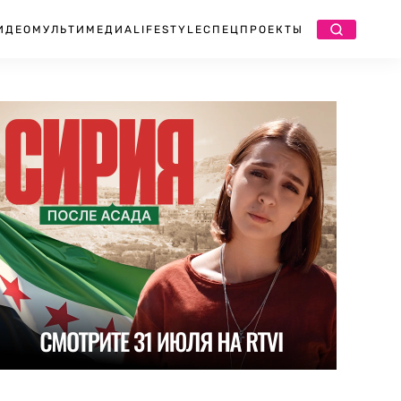
ИДЕО
МУЛЬТИМЕДИА
LIFESTYLE
СПЕЦПРОЕКТЫ