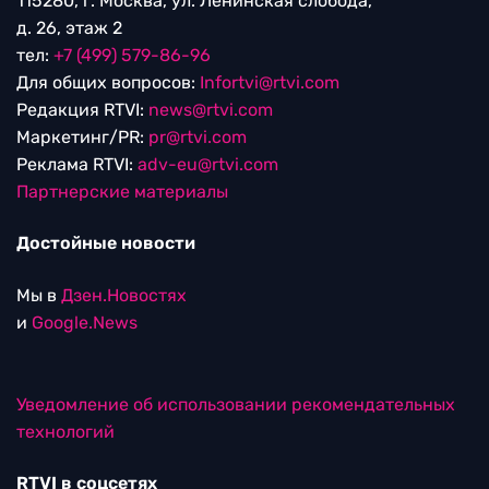
115280, г. Москва, ул. Ленинская слобода,
д. 26, этаж 2
тел:
+7 (499) 579-86-96
Для общих вопросов:
Infortvi@rtvi.com
Редакция RTVI:
news@rtvi.com
Маркетинг/PR:
pr@rtvi.com
Реклама RTVI:
adv-eu@rtvi.com
Партнерские материалы
Достойные новости
Мы в
Дзен.Новостях
и
Google.News
Уведомление об использовании рекомендательных
технологий
RTVI в соцсетях