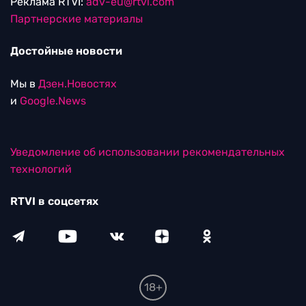
Реклама RTVI:
adv-eu@rtvi.com
Партнерские материалы
Достойные новости
Мы в
Дзен.Новостях
и
Google.News
Уведомление об использовании рекомендательных
технологий
RTVI в соцсетях
18+