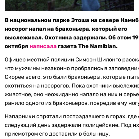
В национальном парке Этоша на севере Нами
носорог напал на браконьера, который его
выслеживал. Охотника задержали. Об этом 19
октября
написала
газета The Namibian.
Офицер местной полиции Симсон Шилонго расск
что мужчины незаконно пробрались в заповедни
Скорее всего, это были браконьеры, которые пыт
охотиться на носорогов. Пока охотники выслежи
животное, оно неожиданно напало на них и серь
ранило одного из браконьеров, повредив ему ног
Напарники спрятали пострадавшего в горах, где 
следующий день задержали полицейские. Под и
присмотром его доставили в больницу.