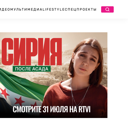
ИДЕО
МУЛЬТИМЕДИА
LIFESTYLE
СПЕЦПРОЕКТЫ