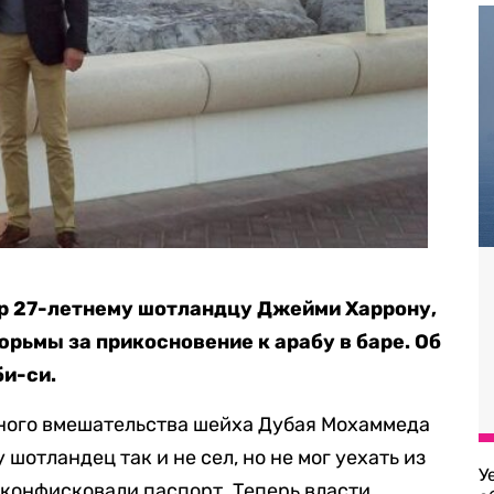
ор 27-летнему шотландцу Джейми Харрону,
рьмы за прикосновение к арабу в баре. Об
и-си.
чного вмешательства шейха Дубая Мохаммеда
шотландец так и не сел, но не мог уехать из
У
о конфисковали паспорт. Теперь власти