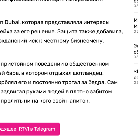
о
0
М
in Dubai, которая представляла интересы
М
ейха за его решение. Защита также добавила,
05
ажданский иск к местному бизнесмену,
Э
о
05
епристойном поведении в общественном
«
ей бара, в котором отдыхал шотландец,
о
орблял его и постоянно трогал за бедра. Сам
05
раздвигал руками людей в плотно забитом
 пролить ни на кого свой напиток.
дящее. RTVI в Telegram