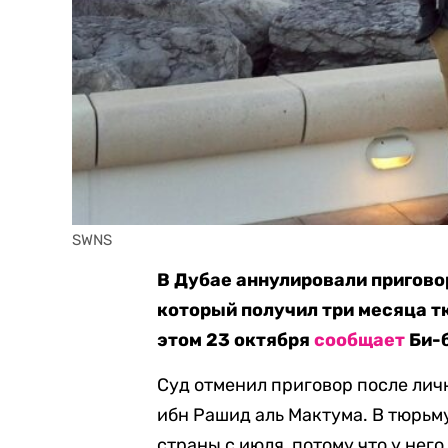
SWNS
В Дубае аннулировали пригов
который получил три месяца тю
этом 23 октября
сообщает
Би-б
Суд отменил приговор после ли
ибн Рашид аль Мактума. В тюрьму 
страны с июля, потому что у нег