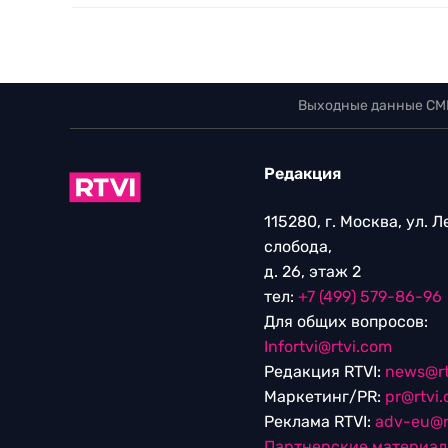
Выходные данные СМ
Редакция
115280, г. Москва, ул. 
слобода,
д. 26, этаж 2
тел:
+7 (499) 579-86-96
Для общих вопросов:
Infortvi@rtvi.com
Редакция RTVI:
news@rt
Маркетинг/PR:
pr@rtvi
Реклама RTVI:
adv-eu@r
Партнерские материа