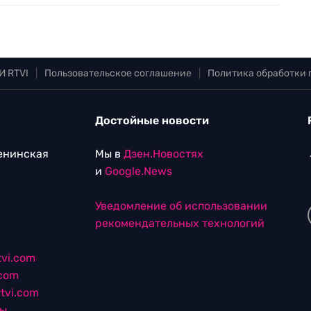
И RTVI
|
Пользовательское соглашение
|
Политика обработки
Достойные новости
Ленинская
Мы в
Дзен.Новостях
и
Google.News
Уведомление об использовании
рекомендательных технологий
vi.com
.com
tvi.com
лы