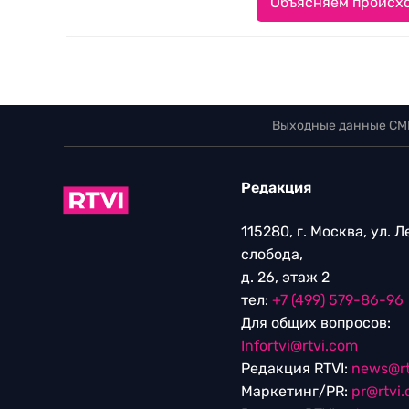
Объясняем происхо
Выходные данные СМ
Редакция
115280, г. Москва, ул. 
слобода,
д. 26, этаж 2
тел:
+7 (499) 579-86-96
Для общих вопросов:
Infortvi@rtvi.com
Редакция RTVI:
news@rt
Маркетинг/PR:
pr@rtvi