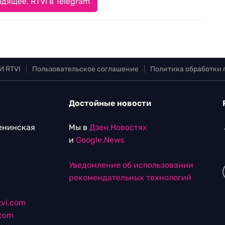
дящее. RTVI в Telegram
И RTVI
|
Пользовательское соглашение
|
Политика обработки
Достойные новости
Ленинская
Мы в
Дзен.Новостях
и
Google.News
Уведомление об использовании
рекомендательных технологий
vi.com
.com