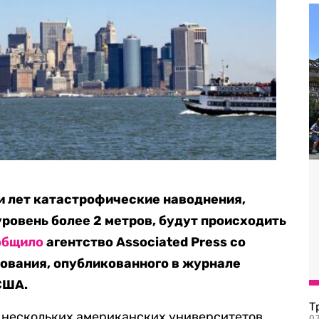
и лет катастрофические наводнения,
овень более 2 метров, будут происходить
общило
агентство Associated Press со
ования, опубликованного в журнале
США.
Т
 нескольких американских университетов,
07