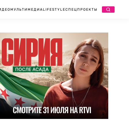
ИДЕО
МУЛЬТИМЕДИА
LIFESTYLE
СПЕЦПРОЕКТЫ