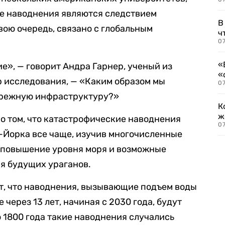
ые наводнения являются следствием
В
вою очередь, связано с глобальным
ч
07
«
е», — говорит Андра Гарнер, ученый из
«
р исследования, — «Каким образом мы
07
брежную инфраструктуру?»
К
ж
о том, что катастрофические наводнения
0
-Йорка все чаще, изучив многочисленные
 повышение уровня моря и возможные
я будущих ураганов.
т, что наводнения, вызывающие подъем воды
е через 13 лет, начиная с 2030 года, будут
о 1800 года такие наводнения случались