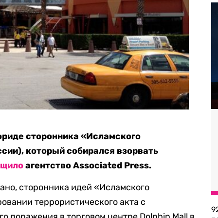
ориде сторонника «Исламского
ссии), который собирался взорвать
бщило
агентство Associated Press.
ано, сторонника идей «Исламского
ровании террористического акта с
9
 поражения в торговом центре Dolphin Mall в