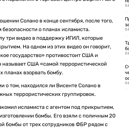
п
0
П
шении Солано в конце сентября, после того,
з
 безопасности о планах исламиста.
0
лу три видео в поддержку ИГИЛ, которые
Т
рытием. На одном из этих видео он говорит,
б
0
мское государство» противостоит США и
он называет США «самой террористической
С
их планах взорвать бомбу.
ч
о
0
ии о том, находился ли Висенте Солано в
ежных террористических группировок.
комил исламиста c агентом под прикрытием,
изготовлении бомбы. Его взяли с поличным 20
й бомбы от трех сотрудников ФБР рядом с