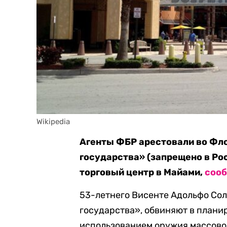
Wikipedia
Агенты ФБР арестовали во Фл
государства» (запрещено в Ро
торговый центр в Майами,
соо
53-летнего Висенте Адольфо Сол
государства», обвиняют в плани
использованием оружия массового