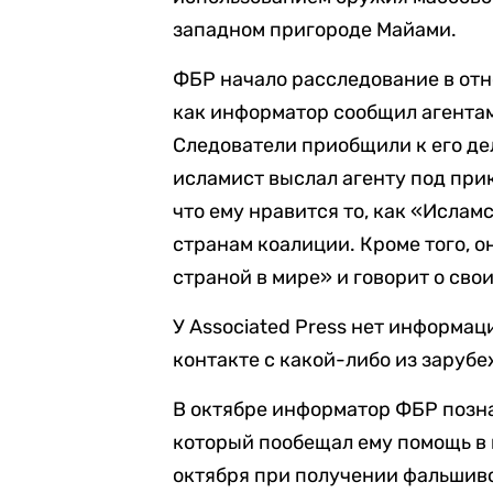
западном пригороде Майами.
ФБР начало расследование в отно
как информатор сообщил агентам
Следователи приобщили к его де
исламист выслал агенту под прик
что ему нравится то, как «Исла
странам коалиции. Кроме того, 
страной в мире» и говорит о сво
У Associated Press нет информац
контакте с какой-либо из заруб
В октябре информатор ФБР позна
который пообещал ему помощь в 
октября при получении фальшиво