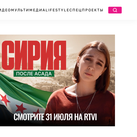
ИДЕО
МУЛЬТИМЕДИА
LIFESTYLE
СПЕЦПРОЕКТЫ