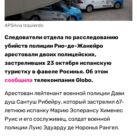
APSilvia Izquierdo
Следователи отдела по расследованию
убийств полиции Рио-де-Жанейро
арестовали двоих полицейских,
застреливших 23 октября испанскую
туристку в фавеле Росинья. Об этом
сообщила
телекомпания Globo.
Арестован лейтенант военной полиции Дави
душ Сантуш Рибейру, который застрелил 67-
летнюю испанку Марию Эсперансу Хименес
Руис и его сослуживец, солдат военной
полиции Луис Эдуарду де Норонья Рангел.