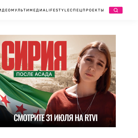
ИДЕО
МУЛЬТИМЕДИА
LIFESTYLE
СПЕЦПРОЕКТЫ