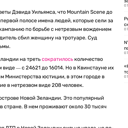
з
07
зеты Дэвида Уильямса, что Mountain Scene до
Р
 первой полосе имена людей, которые сели за
с
о кампанию по борьбе с нетрезвым вождением
07
одитель сбил женщину на тротуаре. Суд
N
ьмы.
п
07
еландии на треть
сократилось
количество
«
м виде
с 24621 до 16014. Но в Квинстауне их
—
т
ым Министерства юстиции, в этом городе в
07
ие в нетрезвом виде 208 человек.
острове Новой Зеландии. Это популярный
в стране. В нем проживают около 30 тысяч