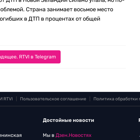
от ДТП в Новой Зеландии сильно упала, но по-
облемой. Страна занимает восьмое место
погибших в ДТП в процентах от общей
дящее. RTVI в Telegram
И RTVI
|
Пользовательское соглашение
|
Политика обработки
Достойные новости
Ленинская
Мы в
Дзен.Новостях