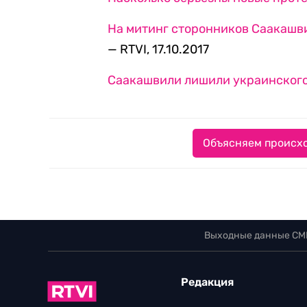
На митинг сторонников Саакашви
— RTVI, 17.10.2017
Саакашвили лишили украинског
Объясняем происхо
Выходные данные СМ
Редакция