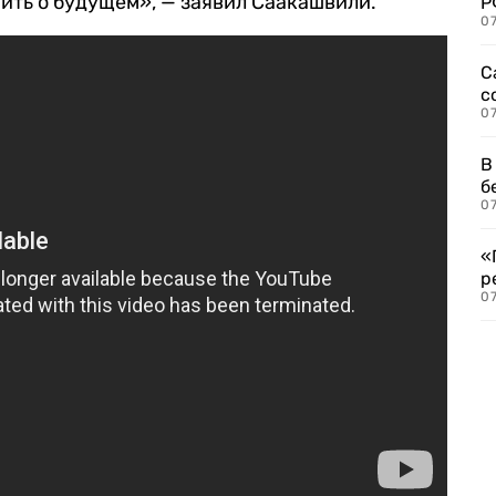
рить о будущем», — заявил Саакашвили.
Р
07
С
с
07
В
б
07
«
р
07