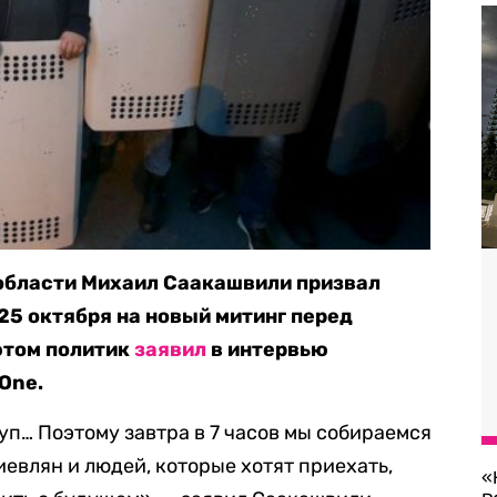
области Михаил Саакашвили призвал
25 октября на новый митинг перед
этом политик
заявил
в интервью
One.
уп… Поэтому завтра в 7 часов мы собираемся
иевлян и людей, которые хотят приехать,
«