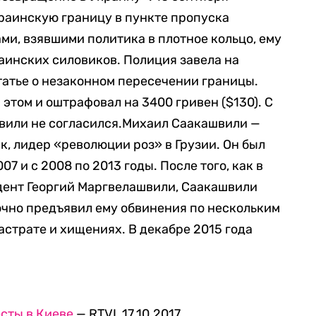
раинскую границу в пункте пропуска
ми, взявшими политика в плотное кольцо, ему
аинских силовиков. Полиция завела на
татье о незаконном пересечении границы.
этом и оштрафовал на 3400 гривен ($130). С
или не согласился.Михаил Саакашвили —
к, лидер «революции роз» в Грузии. Он был
7 и с 2008 по 2013 годы. После того, как в
дент Георгий Маргвелашвили, Саакашвили
аочно предъявил ему обвинения по нескольким
растрате и хищениях. В декабре 2015 года
сты в Киеве
— RTVI, 17.10.2017