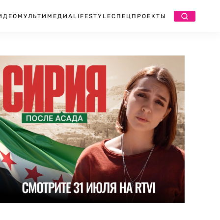
ИДЕО
МУЛЬТИМЕДИА
LIFESTYLE
СПЕЦПРОЕКТЫ