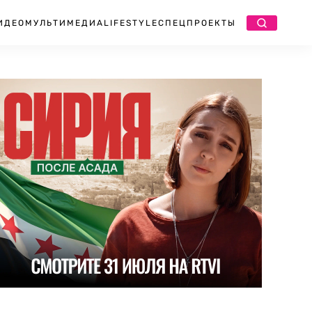
ИДЕО
МУЛЬТИМЕДИА
LIFESTYLE
СПЕЦПРОЕКТЫ