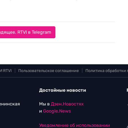
дящее. RTVI в Telegram
И RTVI
|
Пользовательское соглашение
|
Политика обработки
Достойные новости
Ленинская
Мы в
Дзен.Новостях
и
Google.News
Уведомление об использовании