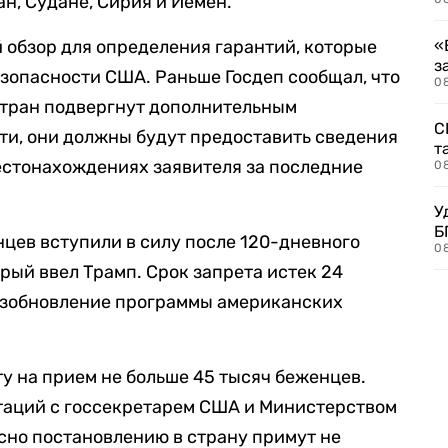
н, Судане, Сирия и Йемен.
обзор для определения гарантий, которые
«
з
зопасности США. Раньше Госдеп сообщал, что
08
стран подвергнут дополнительным
С
ти, они должны будут предоставить сведения
т
естонахождениях заявителя за последние
0
У
Б
цев вступили в силу после 120-дневного
0
рый ввел Трамп. Срок запрета истек 24
возобновление программы американских
ту на прием не больше 45 тысяч беженцев.
таций с госсекретарем США и Министерством
сно постановлению в страну примут не