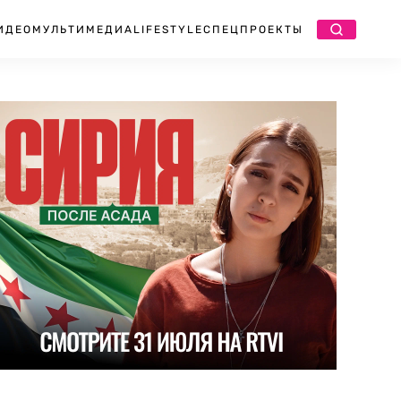
ИДЕО
МУЛЬТИМЕДИА
LIFESTYLE
СПЕЦПРОЕКТЫ