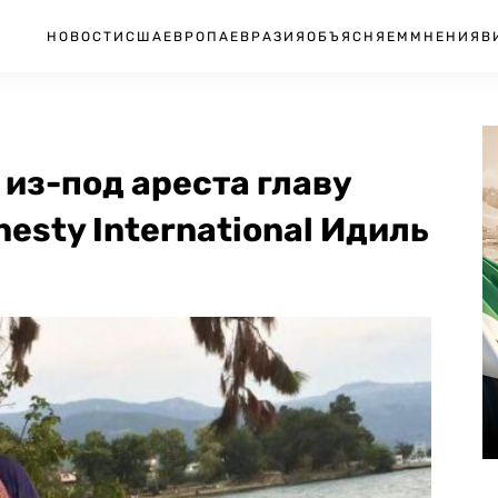
НОВОСТИ
США
ЕВРОПА
ЕВРАЗИЯ
ОБЪЯСНЯЕМ
МНЕНИЯ
В
 из-под ареста главу
esty International Идиль