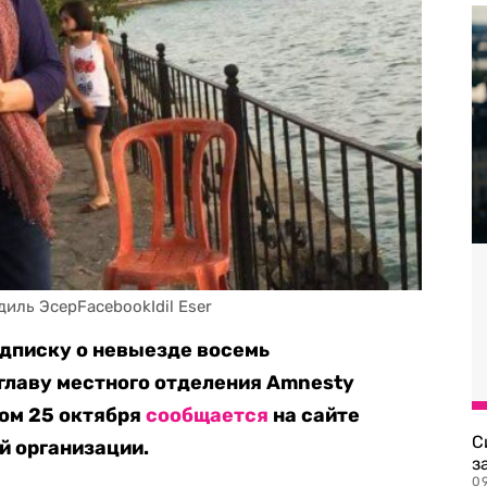
диль ЭсерFacebookIdil Eser
одписку о невыезде восемь
 главу местного отделения Amnesty
том 25 октября
сообщается
на сайте
С
 организации.
з
0