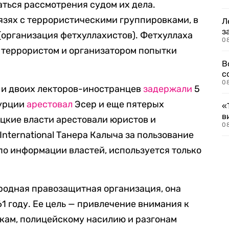
аться рассмотрения судом их дела.
язях с террористическими группировками, в
Л
з
(организация фетхуллахистов). Фетхуллаха
0
 террористом и организатором попытки
В
с
0
 и двоих лекторов-иностранцев
задержали
5
Турции
арестовал
Эсер и еще пятерых
«
в
ецкие власти арестовали юристов и
0
nternational Танера Калыча за пользование
по информации властей, используется только
одная правозащитная организация, она
1 году. Ее цель — привлечение внимания к
кам, полицейскому насилию и разгонам