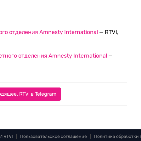
го отделения Amnesty International
— RTVI,
стного отделения Amnesty International
—
дящее. RTVI в Telegram
И RTVI
|
Пользовательское соглашение
|
Политика обработки