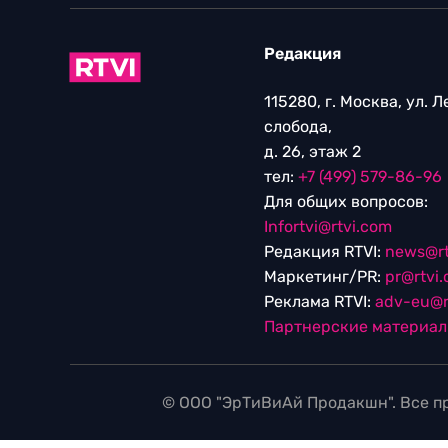
Редакция
115280, г. Москва, ул. 
слобода,
д. 26, этаж 2
тел:
+7 (499) 579-86-96
Для общих вопросов:
Infortvi@rtvi.com
Редакция RTVI:
news@rt
Маркетинг/PR:
pr@rtvi
Реклама RTVI:
adv-eu@r
Партнерские материа
© ООО "ЭрТиВиАй Продакшн". Все пр