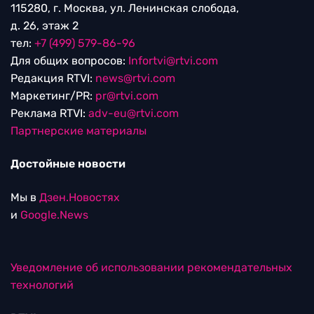
115280, г. Москва, ул. Ленинская слобода,
д. 26, этаж 2
тел:
+7 (499) 579-86-96
Для общих вопросов:
Infortvi@rtvi.com
Редакция RTVI:
news@rtvi.com
Маркетинг/PR:
pr@rtvi.com
Реклама RTVI:
adv-eu@rtvi.com
Партнерские материалы
Достойные новости
Мы в
Дзен.Новостях
и
Google.News
Уведомление об использовании рекомендательных
технологий