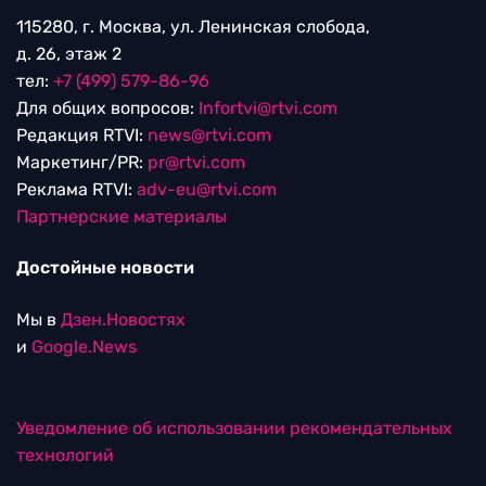
115280, г. Москва, ул. Ленинская слобода,
д. 26, этаж 2
тел:
+7 (499) 579-86-96
Для общих вопросов:
Infortvi@rtvi.com
Редакция RTVI:
news@rtvi.com
Маркетинг/PR:
pr@rtvi.com
Реклама RTVI:
adv-eu@rtvi.com
Партнерские материалы
Достойные новости
Мы в
Дзен.Новостях
и
Google.News
Уведомление об использовании рекомендательных
технологий