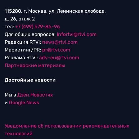
115280, г. Москва, ул. Ленинская слобода,
д. 26, этаж 2
тел:
+7 (499) 579-86-96
Для общих вопросов:
Infortvi@rtvi.com
Редакция RTVI:
news@rtvi.com
Маркетинг/PR:
pr@rtvi.com
Реклама RTVI:
adv-eu@rtvi.com
Партнерские материалы
Достойные новости
Мы в
Дзен.Новостях
и
Google.News
Уведомление об использовании рекомендательных
технологий