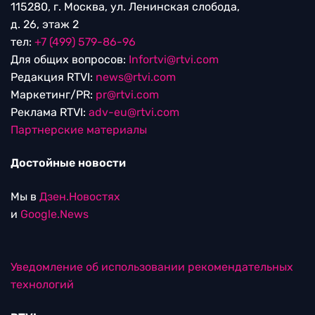
115280, г. Москва, ул. Ленинская слобода,
д. 26, этаж 2
тел:
+7 (499) 579-86-96
Для общих вопросов:
Infortvi@rtvi.com
Редакция RTVI:
news@rtvi.com
Маркетинг/PR:
pr@rtvi.com
Реклама RTVI:
adv-eu@rtvi.com
Партнерские материалы
Достойные новости
Мы в
Дзен.Новостях
и
Google.News
Уведомление об использовании рекомендательных
технологий