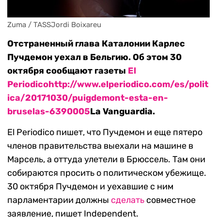
Zuma / TASSJordi Boixareu
Отстраненный глава Каталонии Карлес
Пучдемон уехал в Бельгию. Об этом 30
октября сообщают газеты
El
Periodico
http://www.elperiodico.com/es/polit
ica/20171030/puigdemont-esta-en-
bruselas-6390005
La Vanguardia.
El Periodico пишет, что Пучдемон и еще пятеро
членов правительства выехали на машине в
Марсель, а оттуда улетели в Брюссель. Там они
собираются просить о политическом убежище.
30 октября Пучдемон и уехавшие с ним
парламентарии должны
сделать
совместное
заявление, пишет Independent.