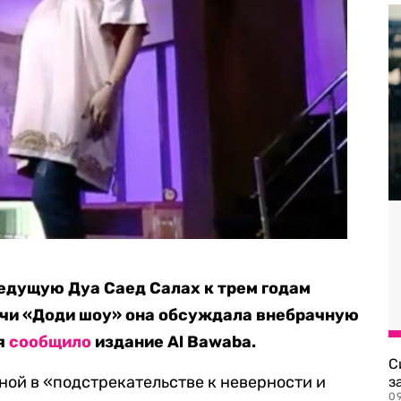
ведущую Дуа Саед Салах к трем годам
ачи «Доди шоу» она обсуждала внебрачную
ря
сообщило
издание Al Bawaba.
С
ой в «подстрекательстве к неверности и
з
0