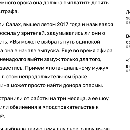
много срока она должна выплатить десять
штрафа.
Л
з
0
ли Салах, вышел летом 2017 года и назывался
осила у зрителей, задумывались ли они о
В
еть. «Вы можете выбрать путь одинокой
с
0
а она в начале выпуска. Еще во время эфира
ненадолго выйти замуж только для того,
«
в
развестись. Причем «потенциальному мужу»
0
е в этом непродолжительном браке.
ина может просто найти донора спермы.
транили от работы на три месяца, а ее шоу
вили обвинения в «подстрекательстве к
и».
я выбрала такую тему для своего шоу из-за