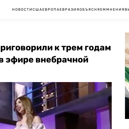
НОВОСТИ
США
ЕВРОПА
ЕВРАЗИЯ
ОБЪЯСНЯЕМ
МНЕНИЯ
В
риговорили к трем годам
в эфире внебрачной