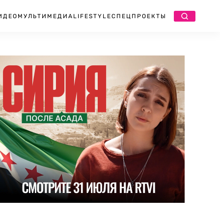
ИДЕО
МУЛЬТИМЕДИА
LIFESTYLE
СПЕЦПРОЕКТЫ