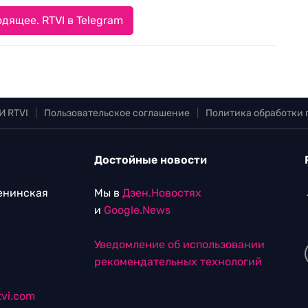
дящее. RTVI в Telegram
И RTVI
|
Пользовательское соглашение
|
Политика обработки
Достойные новости
Ленинская
Мы в
Дзен.Новостях
и
Google.News
Уведомление об использовании
рекомендательных технологий
vi.com