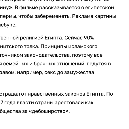
ну». В фильме рассказывается о египетской
пермы, чтобы забеременеть. Реклама картины
йсбуке.
твенной религией Египта. Сейчас 90%
нитского толка. Принципы исламского
очником законодательства, поэтому все
я семейных и брачных отношений, ведутся в
равом: например, секс до замужества
острадал от нравственных законов Египта. По
17 года власти страны арестовали как
общества за «дебоширство».