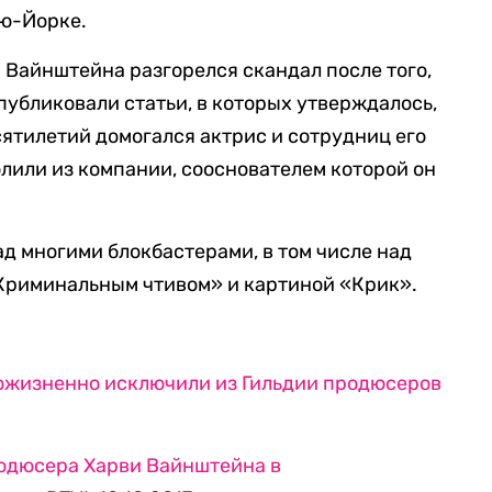
ю-Йорке.
и Вайнштейна разгорелся скандал после того,
опубликовали статьи, в которых утверждалось,
ятилетий домогался актрис и сотрудниц его
лили из компании, сооснователем которой он
д многими блокбастерами, в том числе над
«Криминальным чтивом» и картиной «Крик».
ожизненно исключили из Гильдии продюсеров
одюсера Харви Вайнштейна в