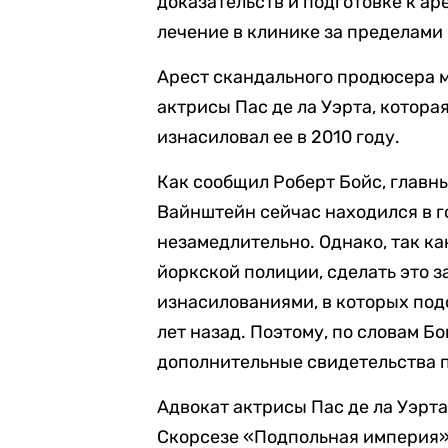
доказательств и подготовке к а
лечение в клинике за пределами
Арест скандального продюсера 
актрисы Пас де ла Уэрта, котор
изнасиловал ее в 2010 году.
Как сообщил Роберт Бойс, главн
Вайнштейн сейчас находился в г
незамедлительно. Однако, так к
йоркской полиции, сделать это з
изнасилованиями, в которых по
лет назад. Поэтому, по словам Б
дополнительные свидетельства 
Адвокат актрисы Пас де ла Уэрта
Скорсезе «Подпольная империя» 