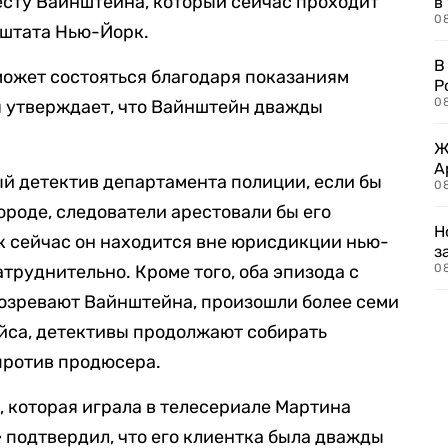
ресту Вайнштейна, который сейчас проходит
в
08
 штата Нью-Йорк.
В
может состояться благодаря показаниям
Р
08
ая утверждает, что Вайнштейн дважды
Ж
А
ый детектив департамента полиции, если бы
0
ороде, следователи арестовали бы его
Н
ак сейчас он находится вне юрисдикции нью-
з
атруднительно. Кроме того, оба эпизода с
08
дозревают Вайнштейна, произошли более семи
ойса, детективы продолжают собирать
против продюсера.
, которая играла в телесериале Мартина
подтвердил, что его клиентка была дважды