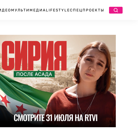
ИДЕО
МУЛЬТИМЕДИА
LIFESTYLE
СПЕЦПРОЕКТЫ