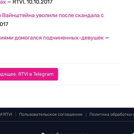
вах
— RTVI, 10.10.2017
 Вайнштейна уволили после скандала с
2017
етиями домогался подчиненных-девушек
—
дящее. RTVI в Telegram
И RTVI
|
Пользовательское соглашение
|
Политика обработки