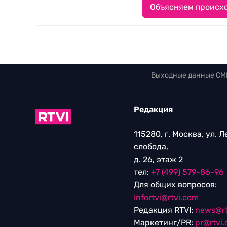
Объясняем происхо
Выходные данные СМ
Редакция
115280, г. Москва, ул. 
слобода,
д. 26, этаж 2
тел:
+7 (499) 579-86-96
Для общих вопросов:
Infortvi@rtvi.com
Редакция RTVI:
news@rt
Маркетинг/PR:
pr@rtvi