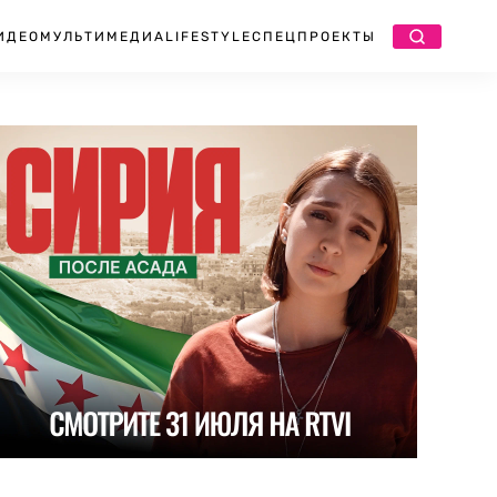
ИДЕО
МУЛЬТИМЕДИА
LIFESTYLE
СПЕЦПРОЕКТЫ