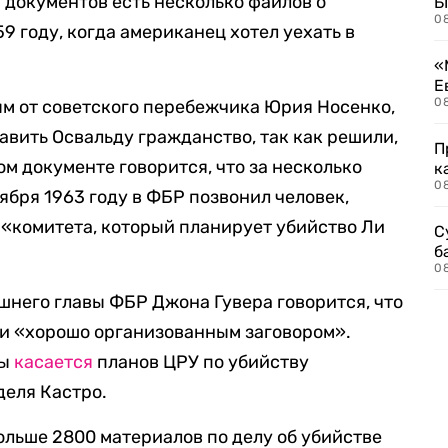
 документов есть несколько файлов о
Б
0
59 году, когда американец хотел уехать в
«
Е
0
м от советского перебежчика Юрия Носенко,
авить Освальду гражданство, так как решили,
П
гом документе говорится, что за несколько
к
0
ября 1963 году в ФБР позвонил человек,
«комитета, который планирует убийство Ли
С
б
0
шнего главы ФБР Джона Гувера говорится, что
ли «хорошо организованным заговором».
ты
касается
планов ЦРУ по убийству
деля Кастро.
ольше 2800 материалов по делу об убийстве