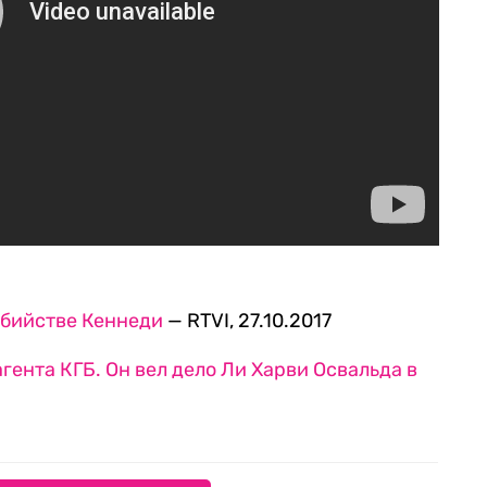
убийстве Кеннеди
— RTVI, 27.10.2017
гента КГБ. Он вел дело Ли Харви Освальда в