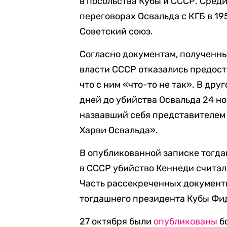
в посольства Кубы и СССР. Среди
переговорах Освальда с КГБ в 19
Советский союз.
Согласно документам, полученны
власти СССР отказались предост
что с ним «что-то не так». В дру
дней до убийства Освальда 24 но
назвавший себя представителем 
Харви Освальда».
В опубликованной записке тогда
в СССР убийство Кеннеди счита
Часть рассекреченных докумен
тогдашнего президента Кубы Фи
27 октября были
опубликованы
б