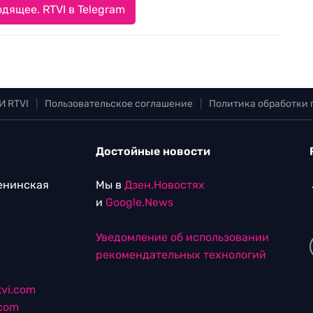
дящее. RTVI в Telegram
И RTVI
|
Пользовательское соглашение
|
Политика обработки
Достойные новости
Ленинская
Мы в
Дзен.Новостях
и
Google.News
Уведомление об использовании
рекомендательных технологий
vi.com
.com