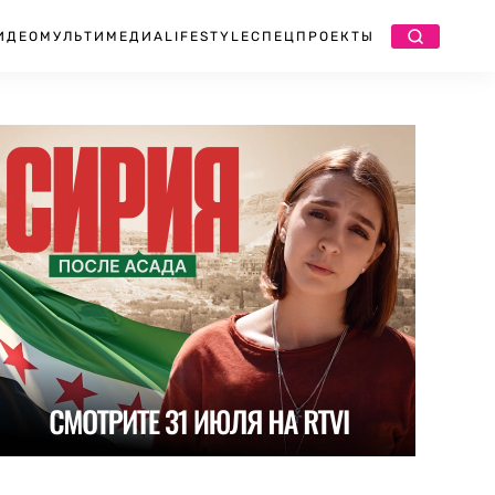
ИДЕО
МУЛЬТИМЕДИА
LIFESTYLE
СПЕЦПРОЕКТЫ