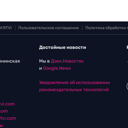
И RTVI
|
Пользовательское соглашение
|
Политика обработки
Достойные новости
Ленинская
Мы в
Дзен.Новостях
и
Google.News
Уведомление об использовании
рекомендательных технологий
vi.com
.com
tvi.com
лы