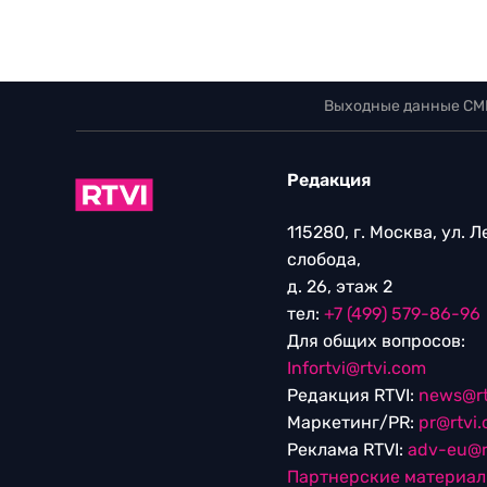
Выходные данные СМ
Редакция
115280, г. Москва, ул. 
слобода,
д. 26, этаж 2
тел:
+7 (499) 579-86-96
Для общих вопросов:
Infortvi@rtvi.com
Редакция RTVI:
news@rt
Маркетинг/PR:
pr@rtvi
Реклама RTVI:
adv-eu@r
Партнерские материа