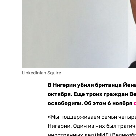
LinkedInIan Squire
В Нигерии убили британца Йена
октября. Еще троих граждан В
освободили. Об этом 6 ноября
«Мы поддерживаем семьи четыре
Нигерии. Один из них был трагич
иностранных дел (МИД) Великобр