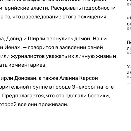
07
игерийские власти. Раскрывать подробности
а то, что расследование этого похищения
«
о
07
на, Дэвид и Ширли вернулись домой. Наши
П
и Йена», — говорится в заявлении семей
л
07
сили журналистов уважать их личную жизнь и
вать комментариев.
У
э
ирли Донован, а также Аланна Карсон
07
орительной группе в городе Энекорог на юге
. Предполагается, что это сделали боевики,
оторой все они проживали.