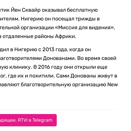
оптик Йен Сквайр оказывал бесплатную
ителям. Нигерию он посещал трижды в
тельной организации «Миссия для видения»,
в отдаленные районы Африки.
дил в Нигерию с 2013 года, когда он
лаготворителями Донованами. Во время своей
ную клинику. В 2016 году они открыли еще
ог, где их и похитили. Сами Донованы живут в
главляют благотворительную организацию New
дящее. RTVI в Telegram