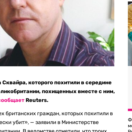
 Сквайра, которого похитили в середине
еликобритании, похищенных вместе с ним,
сообщает
Reuters.
х британских граждан, которых похитили в
Ф
ески убит», — заявили в Министерстве
м
итании. В ведомстве отметили, что троих
Р