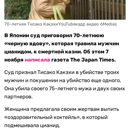
70-летняя Тисако КакэхиYouTubeкадр видео 6Medias
В Японии суд приговорил 70-летнюю
«черную вдову», которая травила мужчин
цианидом, к смертной казни. Об этом 7
ноября
написала
газета The Japan Times.
Суд признал Тисако Какэхи в убийстве троих
мужчин и покушении на убийство еще одного.
Она убила своего 75-летнего мужа и двух своих
партнеров.
Женщина предлагала своим жертвам выпить
«оздоровительный коктейль», в который
подмешивала цианид.