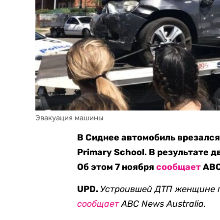
Эвакуация машины
В Сиднее автомобиль врезался
Primary School. В результате д
Об этом 7 ноября
сообщает
ABC
UPD.
Устроившей ДТП женщине п
сообщает
ABC News Australia.