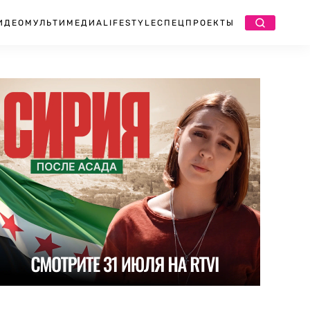
ИДЕО
МУЛЬТИМЕДИА
LIFESTYLE
СПЕЦПРОЕКТЫ