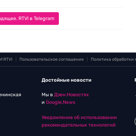
дящее. RTVI в Telegram
И RTVI
|
Пользовательское соглашение
|
Политика обработки
Достойные новости
Ленинская
Мы в
Дзен.Новостях
и
Google.News
Уведомление об использовании
рекомендательных технологий