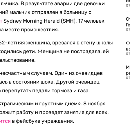
и
льчика. В результате аварии две девочки
0
ний мальчик отправлен в больницу с
С
т
Sydney Morning Herald (SMH). 17 человек
Г
а месте происшествия.
07
52-летняя женщина, врезался в стену школы
Ф
в
аходились дети. Женщина не пострадала, ей
07
ельствование.
М
несчастным случаем. Один из очевидцев
р
07
ась в состоянии шока. Другой очевидец
а перепутать педали тормоза и газа.
трагическим и грустным днем». 8 ноября
должит работу и проведет занятия для всех,
ится
в фейсбуке учреждения.