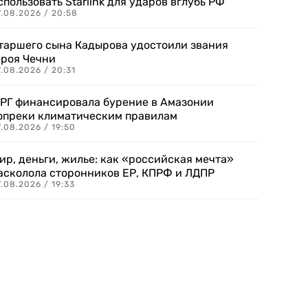
спользовать Starlink для ударов вглубь РФ
7.08.2026 / 20:58
таршего сына Кадырова удостоили звания
ероя Чечни
.08.2026 / 20:31
РГ финансировала бурение в Амазонии
опреки климатическим правилам
.08.2026 / 19:50
ир, деньги, жилье: как «российская мечта»
асколола сторонников ЕР, КПРФ и ЛДПР
.08.2026 / 19:33