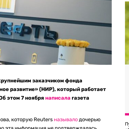
 крупнейшим заказчиком фонда
ое развитие» (НИР), который работает
Об этом 7 ноября
написала
газета
ова, которую Reuters
называло
дочерью
П
но эта информация не подтверждалась.