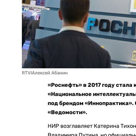
RTVIАлексей Абанин
«Роснефть» в 2017 году стала
«Национальное интеллектуальн
под брендом «Иннопрактика». 
«Ведомости».
НИР возглавляет Катерина Тихон
Владимира Путина, но официаль