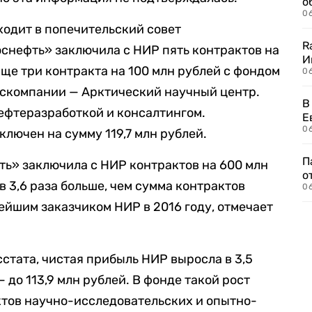
о
06
ходит в попечительский совет
R
оснефть» заключила с НИР пять контрактов на
И
ще три контракта на 100 млн рублей с фондом
0
оскомпании — Арктический научный центр.
В
нефтеразработкой и консалтингом.
Е
06
лючен на сумму 119,7 млн рублей.
П
фть» заключила с НИР контрактов на 600 млн
о
в 3,6 раза больше, чем сумма контрактов
06
йшим заказчиком НИР в 2016 году, отмечает
стата, чистая прибыль НИР выросла в 3,5
 до 113,9 млн рублей. В фонде такой рост
ктов научно-исследовательских и опытно-