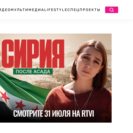
ИДЕО
МУЛЬТИМЕДИА
LIFESTYLE
СПЕЦПРОЕКТЫ