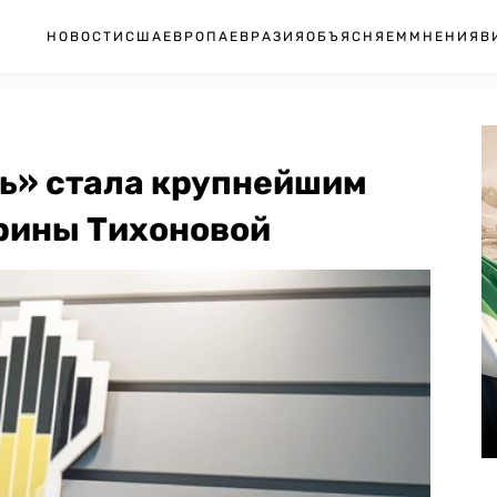
НОВОСТИ
США
ЕВРОПА
ЕВРАЗИЯ
ОБЪЯСНЯЕМ
МНЕНИЯ
В
ь» стала крупнейшим
рины Тихоновой