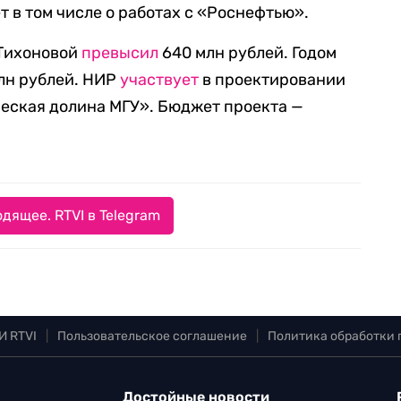
т в том числе о работах с «Роснефтью».
 Тихоновой
превысил
640 млн рублей. Годом
млн рублей. НИР
участвует
в проектировании
ческая долина МГУ». Бюджет проекта —
дящее. RTVI в Telegram
И RTVI
|
Пользовательское соглашение
|
Политика обработки
Достойные новости