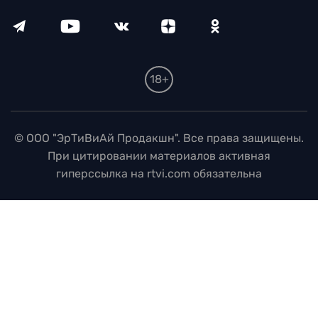
18+
© ООО "ЭрТиВиАй Продакшн". Все права защищены.
При цитировании материалов активная
гиперссылка на rtvi.com обязательна