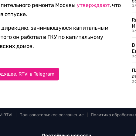
о
апительного ремонта Москвы
утверждают
, что
06
в отпуске.
R
И
т дирекцию, занимающуюся капитальным
0
этого он работал в ГКУ по капитальному
В
вских домов.
Е
06
П
дящее. RTVI в Telegram
о
06
И RTVI
|
Пользовательское соглашение
|
Политика обработки
Достойные новости