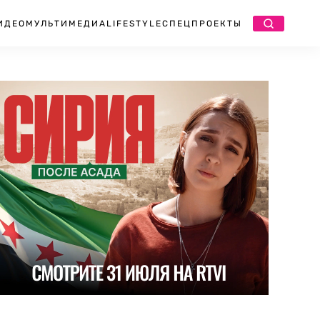
ИДЕО
МУЛЬТИМЕДИА
LIFESTYLE
СПЕЦПРОЕКТЫ