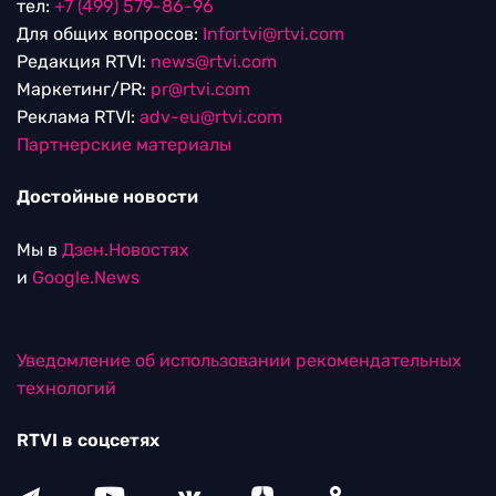
тел:
+7 (499) 579-86-96
Для общих вопросов:
Infortvi@rtvi.com
Редакция RTVI:
news@rtvi.com
Маркетинг/PR:
pr@rtvi.com
Реклама RTVI:
adv-eu@rtvi.com
Партнерские материалы
Достойные новости
Мы в
Дзен.Новостях
и
Google.News
Уведомление об использовании рекомендательных
технологий
RTVI в соцсетях