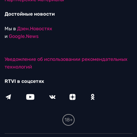
Достойные новости
Мы в
Дзен.Новостях
и
Google.News
Уведомление об использовании рекомендательных
технологий
RTVI в соцсетях
18+