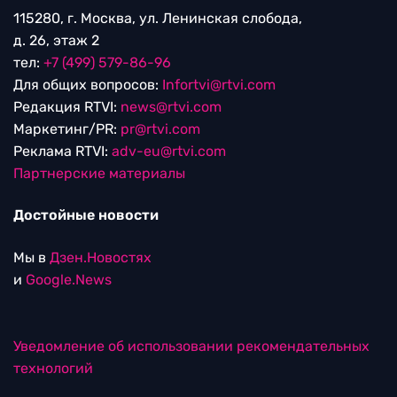
115280, г. Москва, ул. Ленинская слобода,
д. 26, этаж 2
тел:
+7 (499) 579-86-96
Для общих вопросов:
Infortvi@rtvi.com
Редакция RTVI:
news@rtvi.com
Маркетинг/PR:
pr@rtvi.com
Реклама RTVI:
adv-eu@rtvi.com
Партнерские материалы
Достойные новости
Мы в
Дзен.Новостях
и
Google.News
Уведомление об использовании рекомендательных
технологий