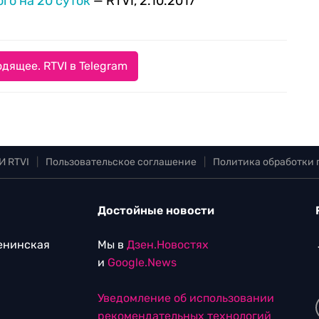
го на 20 суток
— RTVI, 2.10.2017
дящее. RTVI в Telegram
И RTVI
|
Пользовательское соглашение
|
Политика обработки
Достойные новости
Ленинская
Мы в
Дзен.Новостях
и
Google.News
Уведомление об использовании
рекомендательных технологий