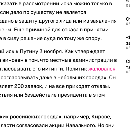
з
тказать в рассмотрении иска можно только в
08
сли дело по существу не является
С
дано в защиту другого лица или из заявления
08
шены. Еще причиной для отказа в принятии
«
 в силу решение суда по тому же спору.
з
08
 иск к Путину 3 ноября. Как утверждает
а виновен в том, что местные администрации в
С
т
гласовывать его митинги. Политик
жаловался
,
0
 согласовывать даже в небольших городах. Он
ляет 200 заявок, и на все приходят отказы.
твия или бездействие президента в этом
льких российских городах, например, Кирове,
власти согласовали акции Навального. Но они