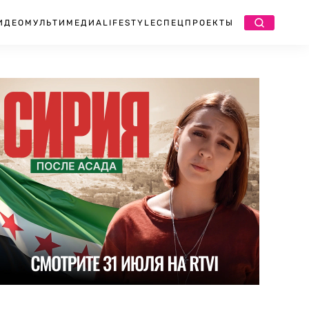
ИДЕО
МУЛЬТИМЕДИА
LIFESTYLE
СПЕЦПРОЕКТЫ