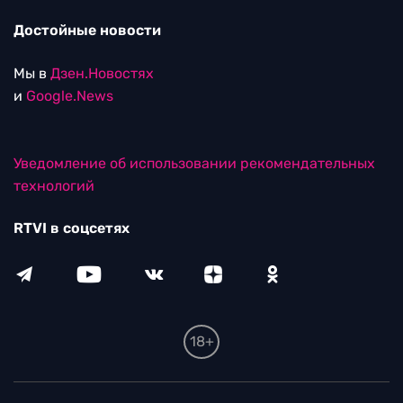
Достойные новости
Мы в
Дзен.Новостях
и
Google.News
Уведомление об использовании рекомендательных
технологий
RTVI в соцсетях
18+