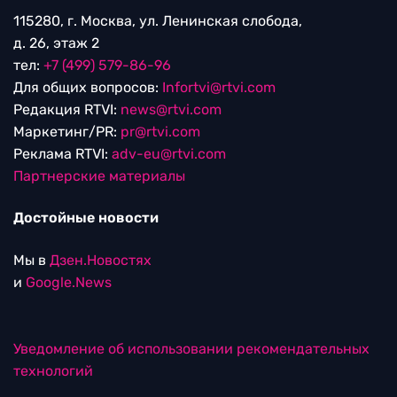
115280, г. Москва, ул. Ленинская слобода,
д. 26, этаж 2
тел:
+7 (499) 579-86-96
Для общих вопросов:
Infortvi@rtvi.com
Редакция RTVI:
news@rtvi.com
Маркетинг/PR:
pr@rtvi.com
Реклама RTVI:
adv-eu@rtvi.com
Партнерские материалы
Достойные новости
Мы в
Дзен.Новостях
и
Google.News
Уведомление об использовании рекомендательных
технологий