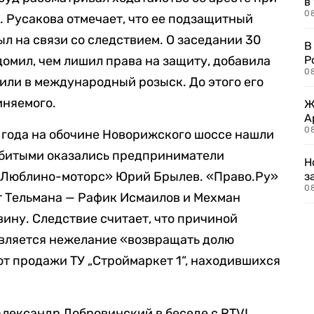
в
08
. Русакова отмечает, что ее подзащитный
ыл на связи со следствием. О заседании 30
В
домил, чем лишил права на защиту, добавила
Р
08
вили в международный розыск. До этого его
иняемого.
Ж
А
0
6 года на обочине Новорижского шоссе нашли
Убитыми оказались предприниматели
Н
«Люблино-моторс» Юрий Брылев. «Право.Ру»
з
08
ат Тельмана — Рафик Исмаилов и Мехман
вину. Следствие считает, что причиной
вляется нежелание «возвращать долю
т продажи ТУ „Строймаркет 1“, находившихся
Александр Добровинский в беседе с RTVI