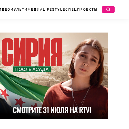
ИДЕО
МУЛЬТИМЕДИА
LIFESTYLE
СПЕЦПРОЕКТЫ