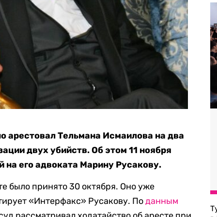
о арестовал Тельмана Исмаилова на два
зации двух убийств. Об этом 11 ноября
 на его адвоката Марину Русакову.
те было принято 30 октября. Оно уже
итирует «Интерфакс» Русакову. По
данным
Т
 суд рассматривал ходатайство об аресте при