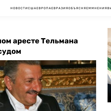
НОВОСТИ
США
ЕВРОПА
ЕВРАЗИЯ
ОБЪЯСНЯЕМ
МНЕНИЯ
В
ном аресте Тельмана
судом