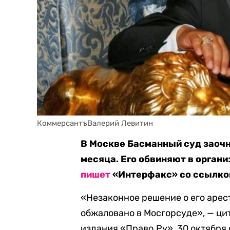
КоммерсантъВалерий Левитин
В Москве Басманный суд заочн
месяца. Его обвиняют в органи
пишет
«Интерфакс» со ссылкой
«Незаконное решение о его арес
обжаловано в Мосгорсуде», — ц
издания «Право.Ру», 30 октября