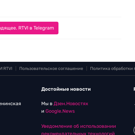
дящее. RTVI в Telegram
И RTVI
|
Пользовательское соглашение
|
Политика обработки
Достойные новости
Ленинская
Мы в
Дзен.Новостях
и
Google.News
Уведомление об использовании
рекомендательных технологий