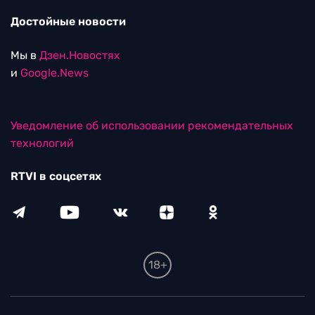
Достойные новости
Мы в
Дзен.Новостях
и
Google.News
Уведомление об использовании рекомендательных
технологий
RTVI в соцсетях
18+