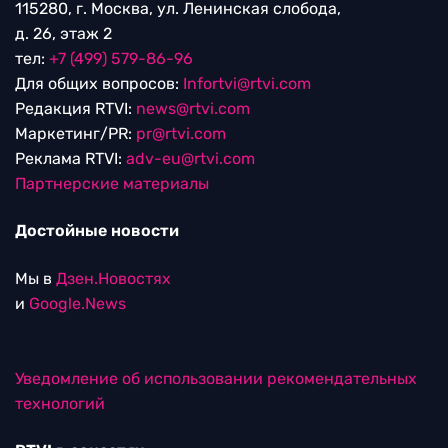
115280, г. Москва, ул. Ленинская слобода,
д. 26, этаж 2
тел:
+7 (499) 579-86-96
Для общих вопросов:
Infortvi@rtvi.com
Редакция RTVI:
news@rtvi.com
Маркетинг/PR:
pr@rtvi.com
Реклама RTVI:
adv-eu@rtvi.com
Партнерские материалы
Достойные новости
Мы в
Дзен.Новостях
и
Google.News
Уведомление об использовании рекомендательных
технологий