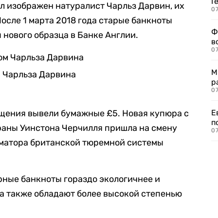
Г
л изображен натуралист Чарльз Дарвин, их
07
После 1 марта 2018 года старые банкноты
Ф
 нового образца в Банке Англии.
в
07
М
м Чарльза Дарвина
р
07
Е
бращения вывели бумажные £5. Новая купюра с
п
раны Уинстона Черчилля пришла на смену
07
матора британской тюремной системы
рные банкноты гораздо экологичнее и
 а также обладают более высокой степенью