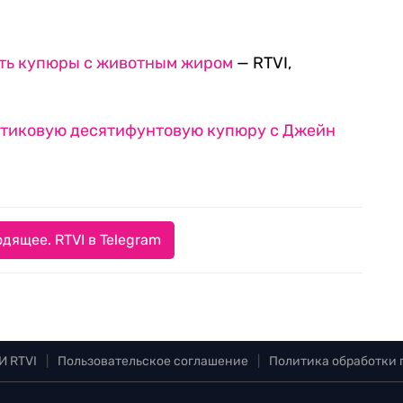
ть купюры с животным жиром
— RTVI,
стиковую десятифунтовую купюру с Джейн
дящее. RTVI в Telegram
И RTVI
|
Пользовательское соглашение
|
Политика обработки