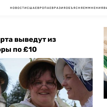
НОВОСТИ
США
ЕВРОПА
ЕВРАЗИЯ
ОБЪЯСНЯЕМ
МНЕНИЯ
В
арта выведут из
ры по £10