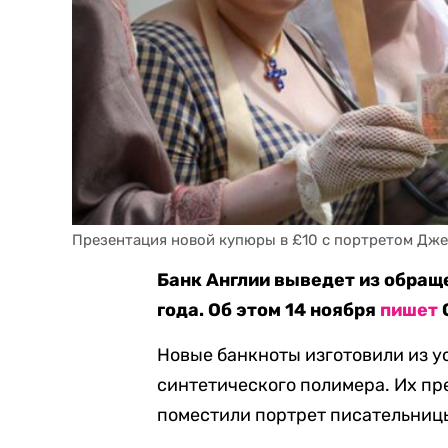
Презентация новой купюры в £10 с портретом Дж
Банк Англии выведет из обращ
года. Об этом 14 ноября
пишет
Новые банкноты изготовили из у
синтетического полимера. Их п
поместили портрет писательниц