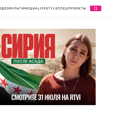
ИДЕО
МУЛЬТИМЕДИА
LIFESTYLE
СПЕЦПРОЕКТЫ