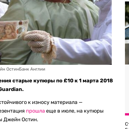
ейн ОстинБанк Англии
ения старые купюры по £10 к 1 марта 2018
Guardian.
стойчивого к износу материала —
резентация
прошла
еще в июле, на купюры
ы Джейн Остин.
С