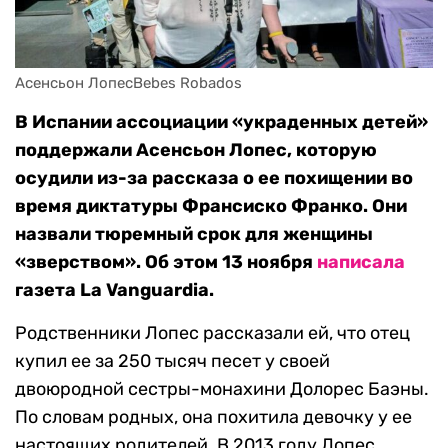
Асенсьон ЛопесBebes Robados
В Испании ассоциации «украденных детей»
поддержали Асенсьон Лопес, которую
осудили из-за рассказа о ее похищении во
время диктатуры Франсиско Франко. Они
назвали тюремный срок для женщины
«зверством». Об этом 13 ноября
написала
газета La Vanguardia.
Родственники Лопес рассказали ей, что отец
купил ее за 250 тысяч песет у своей
двоюродной сестры-монахини Долорес Баэны.
По словам родных, она похитила девочку у ее
настоящих родителей. В 2013 году Лопес