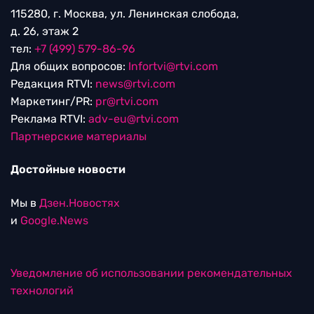
115280, г. Москва, ул. Ленинская слобода,
д. 26, этаж 2
тел:
+7 (499) 579-86-96
Для общих вопросов:
Infortvi@rtvi.com
Редакция RTVI:
news@rtvi.com
Маркетинг/PR:
pr@rtvi.com
Реклама RTVI:
adv-eu@rtvi.com
Партнерские материалы
Достойные новости
Мы в
Дзен.Новостях
и
Google.News
Уведомление об использовании рекомендательных
технологий