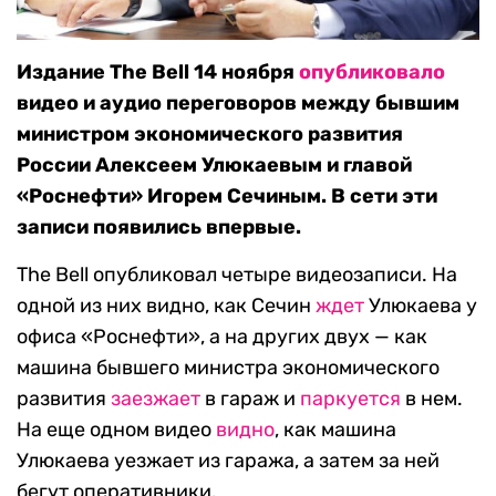
Издание The Bell 14 ноября
опубликовало
видео и аудио переговоров между бывшим
министром экономического развития
России Алексеем Улюкаевым и главой
«Роснефти» Игорем Сечиным. В сети эти
записи появились впервые.
The Bell опубликовал четыре видеозаписи. На
одной из них видно, как Сечин
ждет
Улюкаева у
офиса «Роснефти», а на других двух — как
машина бывшего министра экономического
развития
заезжает
в гараж и
паркуется
в нем.
На еще одном видео
видно
, как машина
Улюкаева уезжает из гаража, а затем за ней
бегут оперативники.