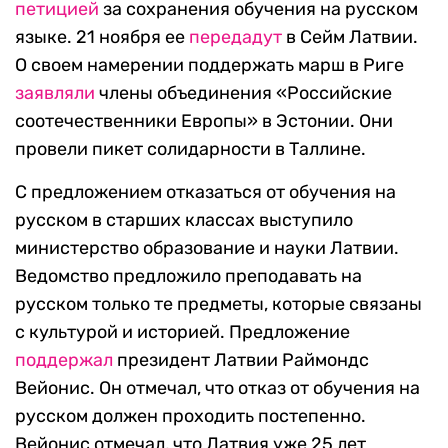
петицией
за сохранения обучения на русском
языке. 21 ноября ее
передадут
в Сейм Латвии.
О своем намерении поддержать марш в Риге
заявляли
члены объединения «Российские
соотечественники Европы» в Эстонии. Они
провели пикет солидарности в Таллине.
С предложением отказаться от обучения на
русском в старших классах выступило
министерство образование и науки Латвии.
Ведомство предложило преподавать на
русском только те предметы, которые связаны
с культурой и историей. Предложение
поддержал
президент Латвии Раймондс
Вейонис. Он отмечал, что отказ от обучения на
русском должен проходить постепенно.
Вейонис отмечал, что Латвия уже 25 лет